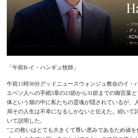
「午前B-イ・ハンギュ牧師」
午前11時30分グッドニュースウォンジュ教会のイ
エペソ人への手紙5章の23節から31節までの御言葉と
体という畑の中に私たちの霊魂が隠されているが、
局その人生は不幸になるしかないと伝えた。続いて詩
いて説明した。
"この救いはとても大きくて尊い恵みであるため値