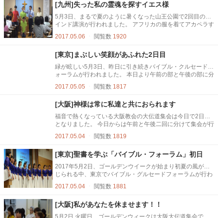
[九州]失った私の霊魂を探すイエス様
5月3日、まるで夏のように暑くなった山王公園で2回目のマ
インド講演が行われました。 アフリカの服を着てアカペラす
る大学生は、皮膚は黄色だけどアフリカ人だと思われるぐら
2017.05.06
ㆍ
閲覧数
1920
いよかったです。 キム・ソンフン講師は昨日のマインド講演
を復習しながら続けて挑戦と連合について話しました。 変
[東京]まぶしい笑顔があふれた2日目
化-他の人の良いマインドを受け入れなさい そのまま受け入
れれば良い 挑戦-何でも避けずにぶつかれば良い 連合-共にし
緑が眩しい5月3日、昨日に引き続きバイブル・クルセードフ
ながらお...
ォーラムが行われました。 本日より午前の部と午後の部に分
けて行事が進められます。アレグリア・アンサンブル合唱団
2017.05.05
ㆍ
閲覧数
1817
が披露した「故郷の春」は春を迎え、自然と故郷を思い起こ
すような穏やかな音色で構成され、参加者の心に感動をプレ
[大阪]神様は常に私達と共におられます
ゼントしました。続いて、東京恩恵教会のゆり合唱団による
男女混声の美しいハーモニーの讃美歌が会場いっぱいに鳴り
福音で熱くなっている大阪教会の大伝道集会は今日で2日目
響きました。 講師...
となりました。 今日からは午前と午後二回に分けて集会が行
われました。 今日も喜びニュース北プサン教会から来られた
2017.05.04
ㆍ
閲覧数
1819
ソン ムソン牧師によって御言葉が伝えられました。 北プサ
ン教会ソン ムソン牧師 午前はマタイの福音書20節1章〜16
[東京]聖書を学ぶ「バイブル・フォーラム」初日
章の御言葉を伝えてくれました。 ここでは早朝にぶどう園に
入った労働者と夕方5時に入った労働者について話していま
2017年5月2日、ゴールデンウイークが始まり初夏の風が感
す。ここ...
じられる中、東京でバイブル・グルセードフォーラムが行わ
れました。韓国からキム・ジンソン牧師を招き、５日まで4
2017.05.04
ㆍ
閲覧数
1881
日間の日程で行われる本フォーラムには初日から多くの参加
者が訪れました。 ↑初日の夜、フォーラムを尋ねた参加者た
[大阪]私があなたを休ませます！！
ち 「聖書を正しく知り、聖書について考える」という趣旨
で開かれた本フォーラムには、韓国・大邱からアレグリア・
5月2日 火曜日、ゴールデンウィークは大阪大伝道集会でス