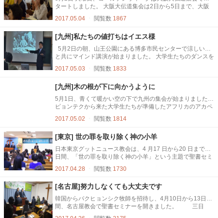
アンサン...
タートしました。 大阪大伝道集会は2日から5日まで、大阪
喜びニュース教会で毎日午前10:30、午後7:30 2回に分けて
2017.05.04
ㆍ
閲覧数
1867
行われます。 韓国の釜山教会から来られたソン•ムソン牧師
が御言葉を伝えました。 ソン•ムソン牧師はヨハネの福音書5
[九州]私たちの値打ちはイエス様
章の38年間病を患った人の話の内容を元に福音を伝えまし
た。 ソン•ムソン牧師は、２種類の病人について説明しま
5月2日の朝、山王公園にある博多市民センターで涼しい風
し...
と共にマインド講演が始まりました。 大学生たちのダンスを
見ると、明るい笑顔で参加した人々の顔も笑顔になりまし
2017.05.03
ㆍ
閲覧数
1833
た。 キム・ソンフン講師は「変化」のタイトルで講演を始
めました。 "土は天に対して100%開いているから美しい物を
[九州]木の根が下に向かうように
出します。私には喜びがなくても喜びを受け入れれば変化が
始まります" 変化は私からできるのではなく、外から受け入
5月1日、青くて暖かい空の下で九州の集会が始まりました。
れ...
ピョンテクから来た大学生たちが準備したアフリカのアカペ
ラは、参加した人々の心をアフリカに連れて行ってくれまし
2017.05.02
ㆍ
閲覧数
1814
た。 講師であるキム・ソンフン牧師先生は、どうしたら私
たちが神様と一つの心を持てるのか、それがどれぐらい祝福
[東京] 世の罪を取り除く神の小羊
になるのかのタイトルで御言葉を伝えました。 "木には見え
る部分と見えない部分があります。見える部分にある実が重
日本東京グットニュース教会は、4 月17 日から20 日までの4
要ではな...
日間、「世の罪を取り除く神の小羊」という主題で聖書セミ
ナーを行いました。 東京グットニュース教会の聖徒は、2
2017.04.28
ㆍ
閲覧数
1730
月に行われた福岡と広島の、ピースフェスティバルを通し、
日本に福音の扉が開かれたと言われたパク・オクス牧師先生
[名古屋]努力しなくても大丈夫です
の御言葉を心に抱き、今までマインド講演や聖書勉強で繋が
った人々を招待し、多くの人がこのセミナーに参加しまし
韓国からパクヒョンシク牧師を招待し、4月10日から13日の
た...
間、名古屋教会で聖書セミナーを開きました。 三日
目、ローマ書8章28、29、30節 講師のパクヒョンソク牧師