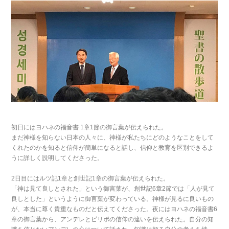
初日にはヨハネの福音書 1章1節の御言葉が伝えられた。
まだ神様を知らない日本の人々に、神様が私たちにどのようなことをして
くれたのかを知ると信仰が簡単になると話し、信仰と教育を区別できるよ
うに詳しく説明してくださった。
2日目にはルツ記1章と創世記1章の御言葉が伝えられた。
「神は見て良しとされた」という御言葉が、創世記6章2節では「人が見て
良しとした」というように御言葉が変わっている。神様が見るに良いもの
が、本当に尊く貴重なものだと伝えてくださった。夜にはヨハネの福音書6
章の御言葉から、アンデレとピリポの信仰の違いを伝えられた。自分の知