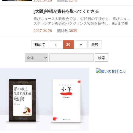
2017.04.26
ㆍ
閲覧数
2175
はローマ書8章28、29、30節の御言葉を伝えてくださりまし
た。 定めた者達を招いた理由は、その息子イエスの形状を見
[大阪]神様が責任を取ってくださる
習わせるためだった、私たちが、イエス様を似ようと、努力
してイエスの形状が作られるものではなく、神様自身がイエ
喜びニュース大阪教会では、4月6日の午後から、喜びニュー
スの...
スチョンアン教会のパクジョンス牧師を招待し、9日まで集
会をもった。牧師は広島教会と大阪教会で、初めて来られた
2017.04.26
ㆍ
閲覧数
3839
方や兄弟、姉妹たちに神様の御言葉を伝えてくださった。 夜
の集会では喜びニュース大阪教会のツツジ合唱団による合唱
があり、集会に参加した人々の心を動かした。 初日にはヨハ
初めて
«
20
»
最後
ネの福音書 1章1節の御言葉が伝えられた。 まだ神様を知ら
ない日本の人...
検索