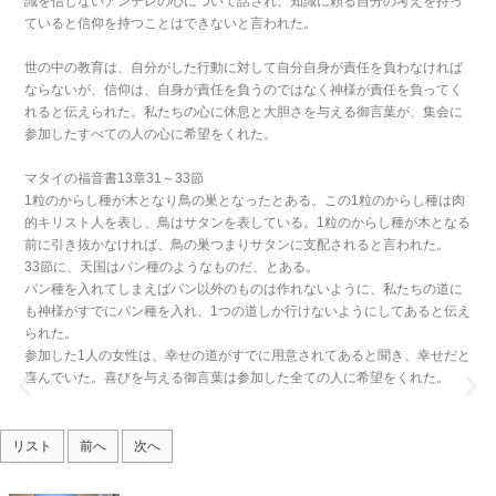
識を信じないアンデレの心について話され、知識に頼る自分の考えを持っ
ていると信仰を持つことはできないと言われた。
世の中の教育は、自分がした行動に対して自分自身が責任を負わなければ
ならないが、信仰は、自身が責任を負うのではなく神様が責任を負ってく
れると伝えられた。私たちの心に休息と大胆さを与える御言葉が、集会に
参加したすべての人の心に希望をくれた。
マタイの福音書13章31～33節
1粒のからし種が木となり鳥の巣となったとある。この1粒のからし種は肉
的キリスト人を表し、鳥はサタンを表している。1粒のからし種が木となる
前に引き抜かなければ、鳥の巣つまりサタンに支配されると言われた。
33節に、天国はパン種のようなものだ、とある。
パン種を入れてしまえばパン以外のものは作れないように、私たちの道に
も神様がすでにパン種を入れ、1つの道しか行けないようにしてあると伝え
られた。
参加した1人の女性は、幸せの道がすでに用意されてあると聞き、幸せだと
喜んでいた。喜びを与える御言葉は参加した全ての人に希望をくれた。
リスト
前へ
次へ