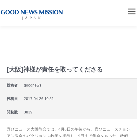
コンテンツへスキップ
メニ
宣教会案内
聖書セミナー
日本教会便り
ニュース
グッドニュース
国内・外の
グッドニュース宣教会のすべてのニ
ュースを見ることができます。
説教(映像)
信仰の手引き
グッドニュース誌
[大阪]神様が責任を取ってくださる
投稿者
goodnews
投稿日
2017-04-26 10:51
閲覧数
3839
喜びニュース大阪教会では、4月6日の午後から、喜びニュースチョン
アン教会のパクジョンス牧師を招待し、9日まで集会をもった。牧師