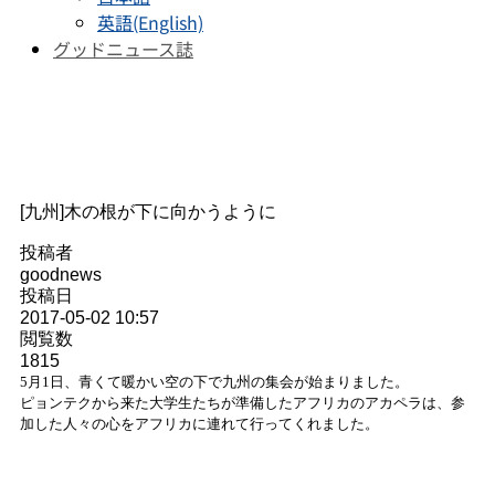
英語(English)
グッドニュース誌
グッドニュース
国内・外の
グッドニュース宣教会のす
べてのニュースを見ることができます。
[九州]木の根が下に向かうように
投稿者
goodnews
投稿日
2017-05-02 10:57
閲覧数
1815
5月1日、青くて暖かい空の下で九州の集会が始まりました。
ピョンテクから来た大学生たちが準備したアフリカのアカペラは、参
加した人々の心をアフリカに連れて行ってくれました。