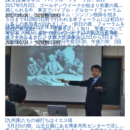
2017年5月2日、ゴールデンウイークが始まり初夏の風が
感じられる中、東京でバイブル・グルセードフォーラム
が行われました。韓国からキム・ジンソン牧師を招き、
2017.05.04
ㆍ
閲覧数
1882
５日まで4日間の日程で行われる本フォーラムには初日か
ら多くの参加者が訪れました。 ↑初日の夜、フォーラムを
[大阪]私があなたを休ませます！！
尋ねた参加者たち 「聖書を正しく知り、聖書について
5月2日 火曜日、ゴールデンウィークは大阪大伝道集会で
考える」という趣旨で開かれた本フォーラムには、韓
スタートしました。 大阪大伝道集会は2日から5日まで、
国・大邱からアレグリア・アンサン...
大阪喜びニュース教会で毎日午前10:30、午後7:30 2回
2017.05.04
ㆍ
閲覧数
1867
に分けて行われます。 韓国の釜山教会から来られたソン•
ムソン牧師が御言葉を伝えました。 ソン•ムソン牧師はヨ
ハネの福音書5章の38年間病を患った人の話の内容を元に
福音を伝えました。 ソン•ムソン牧師は、２種類の病人に
ついて説明しまし...
[九州]私たちの値打ちはイエス様
5月2日の朝、山王公園にある博多市民センターで涼しい