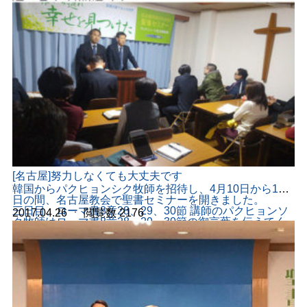
の聖徒は、2 月に行われた福岡と広島の、ピースフェス
ティバルを通し、日本に福音の扉が開かれたと言われた
パク・オクス牧師先生の御言葉を心に抱き、今までマイ
ンド講演や聖書勉強で繋がった人々を招待し、多くの人
がこのセミナーに参加しました...
[名古屋]努力しなくても大丈夫です
韓国からパクヒョンシク牧師を招待し、4月10日から13
日の間、名古屋教会で聖書セミナーを開きました。
三日目、ローマ書8章28、29、30節 講師のパクヒョンソ
2017.04.26
ㆍ
閲覧数
2176
ク牧師はローマ書8章28、29、30節の御言葉を伝えてく
ださりました。 定めた者達を招いた理由は、その息子イ
エスの形状を見習わせるためだった、私たちが、イエス
様を似ようと、努力してイエスの形状が作られるもので
はなく、神様自身がイエスの...