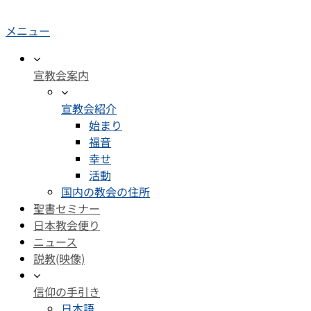
メニュー
宣教会案内
宣教会紹介
始まり
福音
幸せ
活動
国内の教会の住所
聖書セミナー
日本教会便り
ニュース
説教(映像)
信仰の手引き
日本語