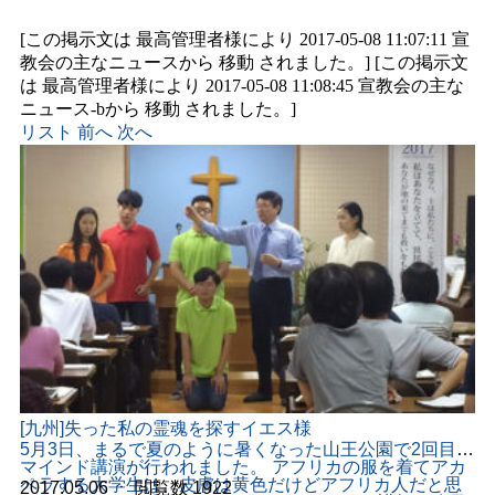
[この掲示文は 最高管理者様により 2017-05-08 11:07:11 宣
教会の主なニュースから 移動 されました。] [この掲示文
は 最高管理者様により 2017-05-08 11:08:45 宣教会の主な
ニュース-bから 移動 されました。]
リスト
前へ
次へ
[九州]失った私の霊魂を探すイエス様
5月3日、まるで夏のように暑くなった山王公園で2回目の
マインド講演が行われました。 アフリカの服を着てアカ
ペラする大学生は、皮膚は黄色だけどアフリカ人だと思
2017.05.06
ㆍ
閲覧数
1922