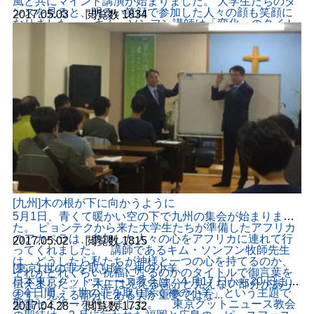
風と共にマインド講演が始まりました。 大学生たちのダ
ンスを見ると、明るい笑顔で参加した人々の顔も笑顔に
2017.05.03
ㆍ
閲覧数
1834
なりました。 キム・ソンフン講師は「変化」のタイト
ルで講演を始めました。 "土は天に対して100%開いてい
るから美しい物を出します。私には喜びがなくても喜び
を受け入れれば変化が始まります" 変化は私からできるの
ではなく、外から受け入れ...
[九州]木の根が下に向かうように
5月1日、青くて暖かい空の下で九州の集会が始まりまし
た。 ピョンテクから来た大学生たちが準備したアフリカ
のアカペラは、参加した人々の心をアフリカに連れて行
2017.05.02
ㆍ
閲覧数
1815
ってくれました。 講師であるキム・ソンフン牧師先生
は、どうしたら私たちが神様と一つの心を持てるのか、
[東京] 世の罪を取り除く神の小羊
それがどれぐらい祝福になるのかのタイトルで御言葉を
日本東京グットニュース教会は、4 月17 日から20 日まで
伝えました。 "木には見える部分と見えない部分があり
の4 日間、「世の罪を取り除く神の小羊」という主題で
ます。見える部分にある実が重要ではな...
聖書セミナーを行いました。 東京グットニュース教会
2017.04.28
ㆍ
閲覧数
1732