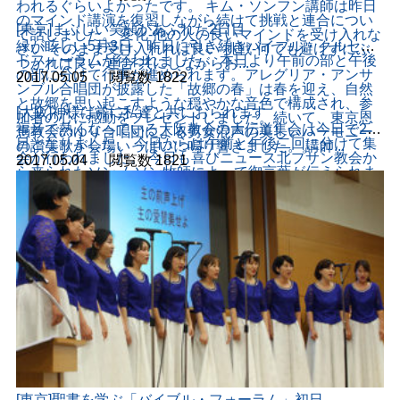
われるぐらいよかったです。 キム・ソンフン講師は昨日
のマインド講演を復習しながら続けて挑戦と連合につい
[東京]まぶしい笑顔があふれた2日目
て話しました。 変化-他の人の良いマインドを受け入れな
緑が眩しい5月3日、昨日に引き続きバイブル・クルセー
さい そのまま受け入れれば良い 挑戦-何でも避けずにぶ
ドフォーラムが行われました。 本日より午前の部と午後
つかれば良い 連合-共にしながらお...
の部に分けて行事が進められます。アレグリア・アンサ
2017.05.05
ㆍ
閲覧数
1822
ンブル合唱団が披露した「故郷の春」は春を迎え、自然
と故郷を思い起こすような穏やかな音色で構成され、参
[大阪]神様は常に私達と共におられます
加者の心に感動をプレゼントしました。続いて、東京恩
福音で熱くなっている大阪教会の大伝道集会は今日で2日
恵教会のゆり合唱団による男女混声の美しいハーモニー
目となりました。 今日からは午前と午後二回に分けて集
の讃美歌が会場いっぱいに鳴り響きました。 講師...
会が行われました。 今日も喜びニュース北プサン教会か
2017.05.04
ㆍ
閲覧数
1821
ら来られたソン ムソン牧師によって御言葉が伝えられま
した。 北プサン教会ソン ムソン牧師 午前はマタイの福
音書20節1章〜16章の御言葉を伝えてくれました。 ここ
では早朝にぶどう園に入った労働者と夕方5時に入った労
働者について話しています。ここ...
[東京]聖書を学ぶ「バイブル・フォーラム」初日