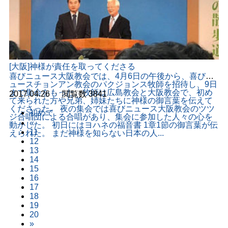
[大阪]神様が責任を取ってくださる
喜びニュース大阪教会では、4月6日の午後から、喜びニ
ュースチョンアン教会のパクジョンス牧師を招待し、9日
まで集会をもった。牧師は広島教会と大阪教会で、初め
2017.04.26
ㆍ
閲覧数
3841
て来られた方や兄弟、姉妹たちに神様の御言葉を伝えて
くださった。 夜の集会では喜びニュース大阪教会のツツ
初めて
ジ合唱団による合唱があり、集会に参加した人々の心を
«
動かした。 初日にはヨハネの福音書 1章1節の御言葉が伝
11
えられた。 まだ神様を知らない日本の人...
12
13
14
15
16
17
18
19
20
»