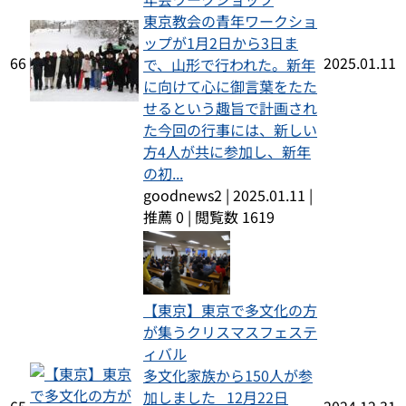
東京教会の青年ワークショ
ップが1月2日から3日ま
66
2025.01.11
で、山形で行われた。新年
に向けて心に御言葉をたた
せるという趣旨で計画され
た今回の行事には、新しい
方4人が共に参加し、新年
の初...
goodnews2
|
2025.01.11
|
推薦 0
|
閲覧数 1619
【東京】東京で多文化の方
が集うクリスマスフェステ
ィバル
多文化家族から150人が参
加しました 12月22日