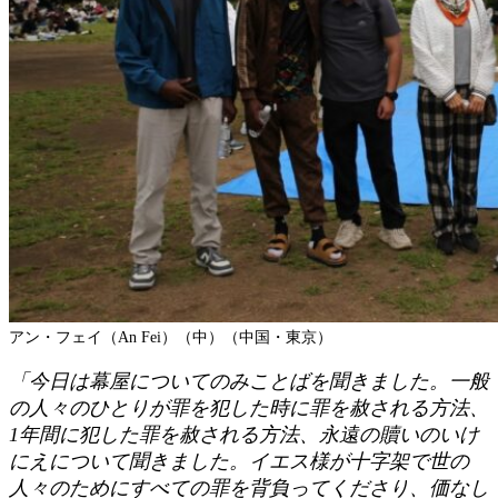
アン・フェイ（An Fei）（中）
（中国・東京）
「今日は幕屋についてのみことばを聞きました。一般
の人々のひとりが罪を犯した時に罪を赦される方法、
1年間に犯した罪を赦される方法、永遠の贖いのいけ
にえについて聞きました。イエス様が十字架で世の
人々のためにすべての罪を背負ってくださり、価なし