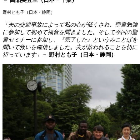
－ 高品美登里（日本・千葉）
野村とも子
（日本・静岡）
「夫の交通事故によって私の心が低くされ、聖書勉強
に参加して初めて福音を聞きました。そして今回の聖
書セミナーに参加し、『完了した』というみことばを
聞いて救いを確信しました。夫が救われることを切に
祈っています」
－ 野村とも子（日本・静岡）