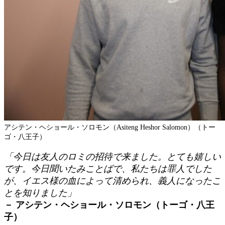
アシテン・ヘショール・ソロモン（Asiteng Heshor Salomon）
（トー
ゴ・八王子）
「今日は友人のロミの招待で来ました。とても嬉しい
です。今日聞いたみことばで、私たちは罪人でした
が、イエス様の血によって清められ、義人になったこ
とを知りました」
－ アシテン・ヘショール・ソロモン（トーゴ・八王
子）