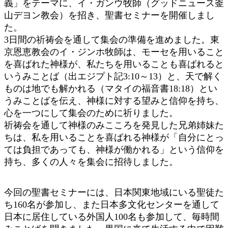
義」をテーマに、イ・ガンウ牧師（グッドニュース釜
山デヨン教会）を招き、聖書セミナーを開催しまし
た。
3日間の祈祷会を通して集会の準備を進めました。東
京恩恵教会のイ・ジンホ牧師は、モーセを用いること
を喜ばれた神様が、私たちを用いることも喜ばれると
いうみことば（出エジプト記3:10～13）と、天で解く
ものは地でも解かれる（マタイの福音書18:18）とい
うみことばを伝え、神様に対する望みと信仰を持ち、
心を一つにして集会のために祈りました。
祈祷会を通して神様のみこころを発見した兄弟姉妹た
ちは、私を用いることを喜ばれる神様が「自分にとっ
ては負担であっても、神様が働かれる」という信仰を
持ち、多くの人々を集会に招待しました。
今回の聖書セミナーには、日本関東地域にいる聖徒た
ち160名が参加し、また日本多文化センターを通して
日本に居住している外国人100名も参加して、毎時間