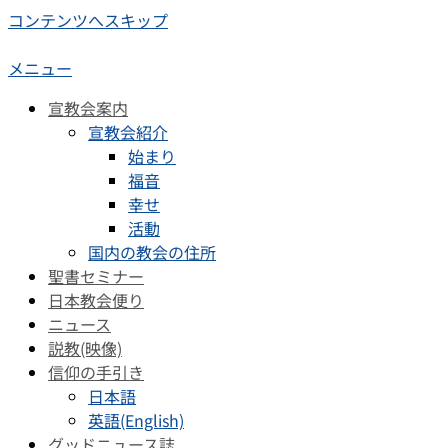
コンテンツへスキップ
メニュー
宣教会案内
宣教会紹介
始まり
福音
幸せ
活動
国内の教会の住所
聖書セミナー
日本教会便り
ニュース
説教(映像)
信仰の手引き
日本語
英語(English)
グッドニュース誌