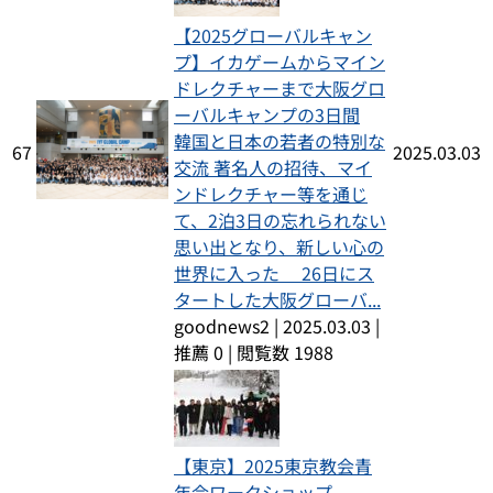
【2025グローバルキャン
プ】イカゲームからマイン
ドレクチャーまで大阪グロ
ーバルキャンプの3日間
韓国と日本の若者の特別な
67
2025.03.03
交流 著名人の招待、マイ
ンドレクチャー等を通じ
て、2泊3日の忘れられない
思い出となり、新しい心の
世界に入った 26日にス
タートした大阪グローバ...
goodnews2
|
2025.03.03
|
推薦 0
|
閲覧数 1988
【東京】2025東京教会青
年会ワークショップ