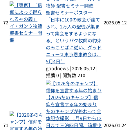
牧師 聖書セミナー開催
聖書セミナーポスター
「日本に100の教会が建て
72
2026.05.12
られ、1万人の聖徒が集ま
って集会をするようにな
る」というパク牧師の約束
のみことばに従い、グッド
ニュース東京恩恵教会は、
5月4日(...
goodnews
|
2026.05.12
|
推薦 0
|
閲覧数 210
【2026冬のキャンプ】信
仰を宣言する年の始まり
冬のキャンプが終わって全
体記念撮影 1月9日から12
71
日まで三泊四日間、箱根少
2026.01.24