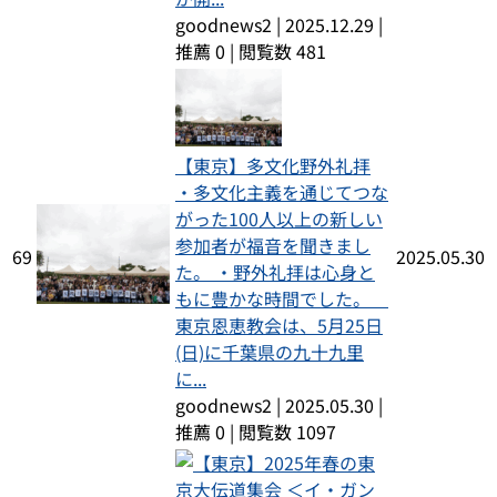
goodnews2
|
2025.12.29
|
推薦 0
|
閲覧数 481
【東京】多文化野外礼拝
・多文化主義を通じてつな
がった100人以上の新しい
参加者が福音を聞きまし
69
2025.05.30
た。 ・野外礼拝は心身と
もに豊かな時間でした。
東京恩恵教会は、5月25日
(日)に千葉県の九十九里
に...
goodnews2
|
2025.05.30
|
推薦 0
|
閲覧数 1097