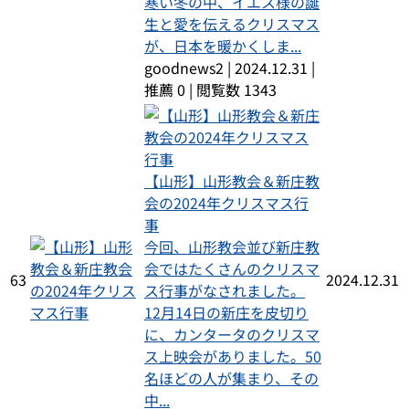
寒い冬の中、イエス様の誕
生と愛を伝えるクリスマス
が、日本を暖かくしま...
goodnews2
|
2024.12.31
|
推薦 0
|
閲覧数 1343
【山形】山形教会＆新庄教
会の2024年クリスマス行
事
今回、山形教会並び新庄教
会ではたくさんのクリスマ
63
2024.12.31
ス行事がなされました。
12月14日の新庄を皮切り
に、カンタータのクリスマ
ス上映会がありました。50
名ほどの人が集まり、その
中...