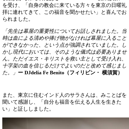
を受け、「自身の教会に来ている方々を東京の日曜礼
拝に連れてきて、この福音を聞かせたい」と喜んでお
られました。
「先生は幕屋の重要性についてお話しされました。当
時は血による清めや捧げ物がなければ幕屋に入ること
ができなかった、という点が強調されていました。し
かし現代においては、そのような儀式は必要ありませ
ん。ただイエス・キリストを救い主として受け入れ、
十字架の血を信じるだけでよいのだと改めて感じまし
た。」
ー
DJdelia Fe Benito（フィリピン・ 横須賀）
また、東京に住むインド人のサラさんは、みことばを
聞いて感謝し、「自分も福音を伝える人生を生きた
い」と証ししました。