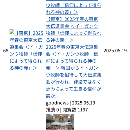
【東京】2025年春の東京
大伝道集会 ＜イ・ガンウ
牧師「信仰によって得られ
る神の義」＞
2025年春の東京大伝道集
68
2025.05.19
会 ＜イ・ガンウ牧師「信
仰によって得られる神の
義」＞ 韓国からイ・ガン
ウ牧師を招待して大伝道集
会が行われ、律法ではなく
恵みによって生きる信仰が
説か...
goodnews
|
2025.05.19
|
推薦 0
|
閲覧数 1197