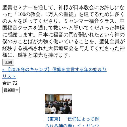
聖書セミナーを通して、神様が日本教会にお許しにな
った「100の教会、1万人の聖徒」を建てるために多く
の人々を送ってくださり、ミャンマー福音クラス、中
国福音クラスを通して救いへと導いてくださった神様
に感謝します。日本に福音の門が開かれたという神の
僕のみことばが力強く働いていることを、聖徒全員が
経験する祝福された大伝道集会を与えてくださった神
様に、感謝と栄光を捧げます。
印刷
«
【2026冬のキャンプ】信仰を宣言する年の始まり
リスト
合計 72
【東京】「信仰によって得
られる神の義」イ・ガンウ