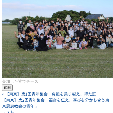
参加した皆でチーズ
印刷
«
【東京】第1回青年集会 負担を乗り越え、得た証
【東京】第2回青年集会 福音を伝え、喜びを分かち合う東
京恩恵教会の青年
»
リスト