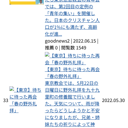
では、第2回目の定例の
「青年の集い」を開催し
た。日本のクリスチャン人
口が1%にも満たず、高齢
化が進...
goodnews2
|
2022.06.15
|
推薦 0
|
閲覧数 1549
【東京】待ちに待った再会
「春の野外礼拝」
東京教会では、5月22日の
日曜日に野外礼拝を九十九
里町の修養館で行いまし
33
2022.05.30
た。天気について、雨が降
ったらどうしようかと不安
になりましたが、兄弟・姉
妹たちの祈りによって神