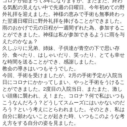
コロナが始まって3年になりますが、まだまだ、終わ
る気配の見えない中で先週の日曜日、今年初めての野
外礼拝を迎えました。神様の恵みで手術も無事終わっ
た翌週日曜日に野外礼拝を捧げることができました。
雨のおかげで元の日程が一週間ずれた為、参加するこ
とができました。神様は私が参加できるように雨を与
えたのかなぁ？
久しぶりに兄弟、姉妹、子供達が青空の下で思い存
分、食べたり、はしゃいだり、笑ったり、とても幸せ
な時間を送ることができ、感謝しました。
教会の導きはいつもそうでした。
今回、手術を受けましたが、2月の手術予定が入院当
日にコロナにかかってしまい、やっと手術をうけるこ
とができました。2度目の入院当日、またまた、激し
い頭痛に襲われ、え！また、コロナ？何で私はいつも
こうなんだろう？どうしてスムーズにはいかないのだ
ろう？という考えにとらわれました。そのとき、私は
自分に願わないことが起きた時、いつもこのような考
え方をする自分の姿を見ました。