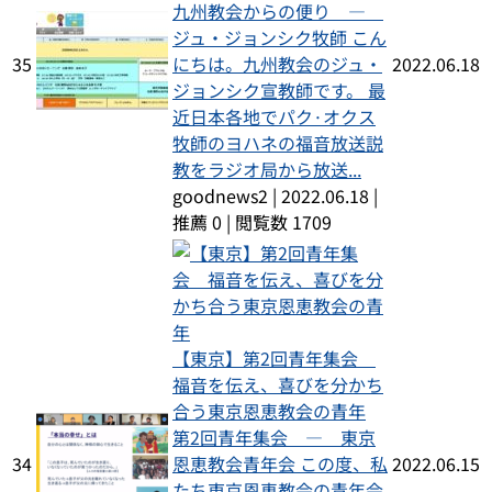
九州教会からの便り ―
ジュ・ジョンシク牧師 こん
35
にちは。九州教会のジュ・
2022.06.18
ジョンシク宣教師です。 最
近日本各地でパク·オクス
牧師のヨハネの福音放送説
教をラジオ局から放送...
goodnews2
|
2022.06.18
|
推薦 0
|
閲覧数 1709
【東京】第2回青年集会
福音を伝え、喜びを分かち
合う東京恩恵教会の青年
第2回青年集会 ― 東京
34
恩恵教会青年会 この度、私
2022.06.15
たち東京恩恵教会の青年会