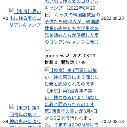
思い出に残る夏のコリアン
キャンプ （2022年8月20
日） キッズの韓国語教室の
40
2022.08.23
子供たち約50人が、韓国語
教室の先生たちや学生会の
兄弟姉妹たちが準備した夏
のコリアンキャンプに参加
し...
goodnews2
|
2022.08.23
|
推薦 0
|
閲覧数 1739
【東京】第3回青年の集
い 神の恵みにより価なし
に義と認められるのです
第3回青年の集いが8月4日
から6日まで行われまし
39
2022.08.13
た。今まではZOOMだけで