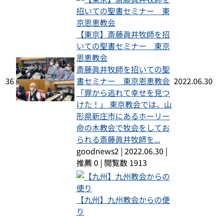
【東京】斎藤眞井牧師を招
いての聖書セミナー 東京
恩恵教会
斎藤眞井牧師を招いての聖
36
書セミナー 東京恩恵教会
2022.06.30
「罪から逃れて幸せを見つ
けた！」 東京教会では、山
形県新庄市にあるホーリー
命の木教会で牧会をしてお
られる斎藤眞井牧師を...
goodnews2
|
2022.06.30
|
推薦 0
|
閲覧数 1913
【九州】九州教会からの便
り