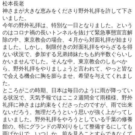
松本長老
神さまが大きな恵みをくださり野外礼拝を許して下さ
いました。
今年の野外礼拝は、特別な一日となりました。という
のはコロナ禍の長いトンネルを抜けて緊急事態宣言解
除の中、東京教会の場合、４月から対面礼拝が始まり
ました。しかし、制限付きの対面礼拝をやらざるを得
ない状況で、参加する兄弟姉妹たちも約半数ぐらいし
かいませんでした。そんな中、東京教会のしもべか
ら、野外礼拝をやりましょうと言われて、やっと皆な
で会える機会に胸を膨らませ、希望を与えてくれまし
た。
ところがこの時期、日本は毎日のように雨が降ってい
る状況で、天気予報ではここ２週間全て雨模様、野外
礼拝に神さまは約束をくださったのですが、雨で出来
ないだろう、無理だろうという思いが強く上がってし
まいました。野外礼拝をやろうとしている千葉の修養
館の、特にグランドの草刈りをして整備するにしても
雨ばかりで、いつしか、前を見ることすらできなくて