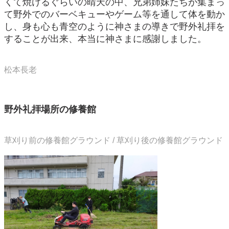
くて焼けるぐらいの晴天の中、兄弟姉妹たちが集まっ
て野外でのバーベキューやゲーム等を通して体を動か
し、身も心も青空のように神さまの導きで野外礼拝を
することが出来、本当に神さまに感謝しました。
松本長老
野外礼拝場所の修養館
草刈り前の修養館グラウンド / 草刈り後の修養館グラウンド