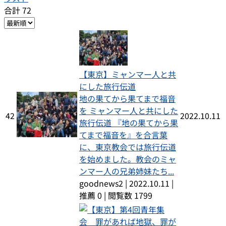
合計 72
【東京】ミャンマー人と共
にした旅行伝道
地の果てから果てまで福音
を ミャンマー人と共にした
42
2022.10.11
旅行伝道 『地の果てから果
てまで福音を』を合言葉
に、東京教会では旅行伝道
を始めました。教会のミャ
ンマー人の兄弟姉妹たち...
goodnews2
|
2022.10.11
|
推薦 0
|
閲覧数 1799