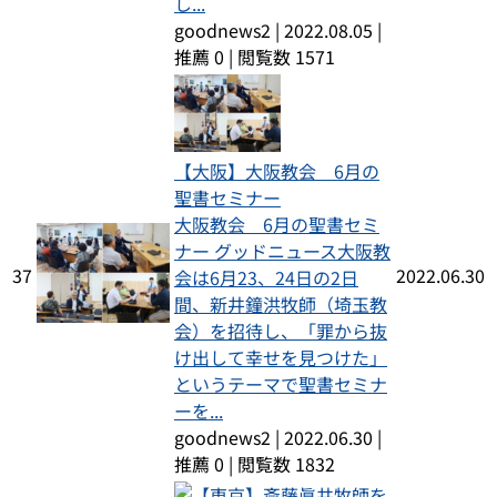
し...
goodnews2
|
2022.08.05
|
推薦 0
|
閲覧数 1571
【大阪】大阪教会 6月の
聖書セミナー
大阪教会 6月の聖書セミ
ナー グッドニュース大阪教
37
2022.06.30
会は6月23、24日の2日
間、新井鐘洪牧師（埼玉教
会）を招待し、「罪から抜
け出して幸せを見つけた」
というテーマで聖書セミナ
ーを...
goodnews2
|
2022.06.30
|
推薦 0
|
閲覧数 1832