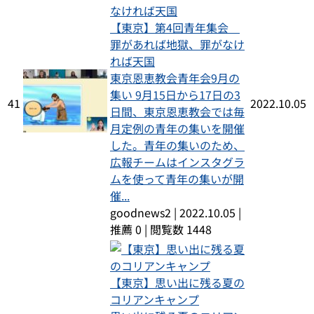
【東京】第4回青年集会
罪があれば地獄、罪がなけ
れば天国
東京恩恵教会青年会9月の
集い 9月15日から17日の3
41
2022.10.05
日間、東京恩恵教会では毎
月定例の青年の集いを開催
した。青年の集いのため、
広報チームはインスタグラ
ムを使って青年の集いが開
催...
goodnews2
|
2022.10.05
|
推薦 0
|
閲覧数 1448
【東京】思い出に残る夏の
コリアンキャンプ