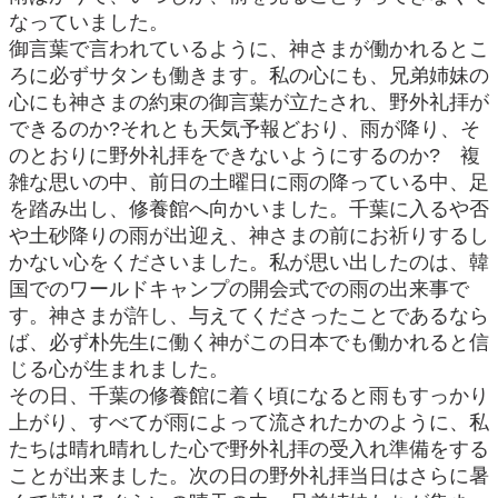
なっていました。
御言葉で言われているように、神さまが働かれるとこ
ろに必ずサタンも働きます。私の心にも、兄弟姉妹の
心にも神さまの約束の御言葉が立たされ、野外礼拝が
できるのか?それとも天気予報どおり、雨が降り、そ
のとおりに野外礼拝をできないようにするのか? 複
雑な思いの中、前日の土曜日に雨の降っている中、足
を踏み出し、修養館へ向かいました。千葉に入るや否
や土砂降りの雨が出迎え、神さまの前にお祈りするし
かない心をくださいました。私が思い出したのは、韓
国でのワールドキャンプの開会式での雨の出来事で
す。神さまが許し、与えてくださったことであるなら
ば、必ず朴先生に働く神がこの日本でも働かれると信
じる心が生まれました。
その日、千葉の修養館に着く頃になると雨もすっかり
上がり、すべてが雨によって流されたかのように、私
たちは晴れ晴れした心で野外礼拝の受入れ準備をする
ことが出来ました。次の日の野外礼拝当日はさらに暑