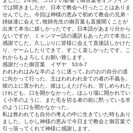
ました。2年間、コロナの影響で御言葉をオンライン
では聞きましたが、日本で教会へ行ったことはありま
せんでした。今回は神様の恵みで初めて教会の兄弟・
姉妹達に会えて､牧師先生の御言葉も直接聞くことが
出来て本当に嬉しかったです。日本語があまり分から
ないですが、ミャンマー語の通訳もあったので本当に
感謝でした。久しぶりに皆様に会えて直接話しかけた
り、ゲームしたりできて、すごく楽しかったです。こ
れからもよろしくお願い致します。
感謝だった御言葉 イザヤ 53:6-7
われわれはみな羊のように迷って､おのおの自分の道
に向かって行った。主はわれわれ全ての者の不義を､
彼の上に置かれた。彼はしえたげられ、苦しめられた
けれども、口を開かなかった。ほふり場に開かれてい
く小羊のように、また毛を切る者の前に黙っている羊
のように口を開かなかった。
私は救われても自分の考えの中に生きていた時もあり
ました。しかし神様の恵みで今日まで教会と御言葉で
引っ張ってくれて神様に感謝します。