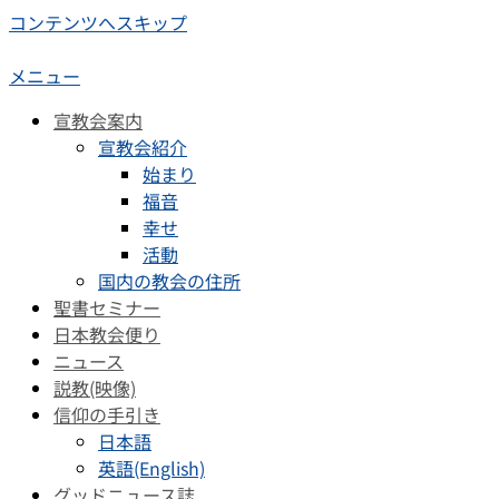
コンテンツへスキップ
メニュー
宣教会案内
宣教会紹介
始まり
福音
幸せ
活動
国内の教会の住所
聖書セミナー
日本教会便り
ニュース
説教(映像)
信仰の手引き
日本語
英語(English)
グッドニュース誌