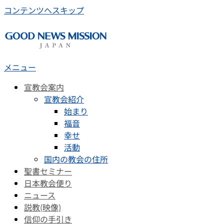
コンテンツへスキップ
メニュー
宣教会案内
宣教会紹介
始まり
福音
幸せ
活動
国内の教会の住所
聖書セミナー
日本教会便り
ニュース
説教(映像)
信仰の手引き