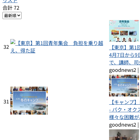
リスト
合計 72
32
【東京】第1
4月7日から
で、講師、司
goodnews2
|
31
【キャンプ】
- パク・オ
様々な困難が
goodnews2
|