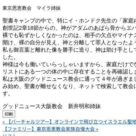
東京恩恵教会 マイラ姉妹
聖書キャンプの中で、特にイ・ホンドク先生の「家庭
創世記2章18節からの、神がアダムのあばら骨から
裸でも恥ずかしくなかったのは、相手の欠点やマイナ
開け、裸の自分が見え、神と分離して罪人となったよ
私も御言葉と離れた像を勝手に造り、神は助け手とし
した。
神様は今も働いていらっしゃいますから、家庭だけで
リストにある一つの体の中に存在することを再確認し
私は大阪のグッドニュース教会に通って４年が過ぎま
み始め、聖書が離せなくなり、ネットで検索して教会
す。
グッドニュース大阪教会 新井明和姉妹
印刷
«
【バーチャルツアー】オンラインで飛び立つイスラエル聖
【ファミリー】東京恩恵教会家族自慢大会
»