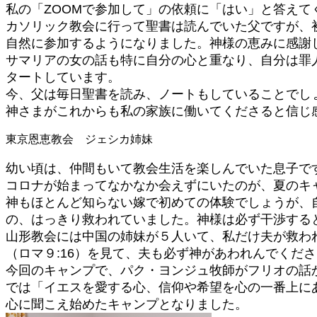
私の「ZOOMで参加して」の依頼に「はい」と答え
カソリック教会に行って聖書は読んでいた父ですが、
自然に参加するようになりました。神様の恵みに感謝
サマリアの女の話も特に自分の心と重なり、自分は罪
タートしています。
今、父は毎日聖書を読み、ノートもしていることでし
神さまがこれからも私の家族に働いてくださると信じ
東京恩恵教会 ジェシカ姉妹
幼い頃は、仲間もいて教会生活を楽しんでいた息子で
コロナが始まってなかなか会えずにいたのが、夏のキ
神もほとんど知らない嫁で初めての体験でしょうが、
の、はっきり救われていました。神様は必ず干渉する
山形教会には中国の姉妹が５人いて、私だけ夫が救わ
（ロマ９:16）を見て、夫も必ず神があわれんでくだ
今回のキャンプで、パク・ヨンジュ牧師がフリオの話
では「イエスを愛する心、信仰や希望を心の一番上に
心に聞こえ始めたキャンプとなりました。