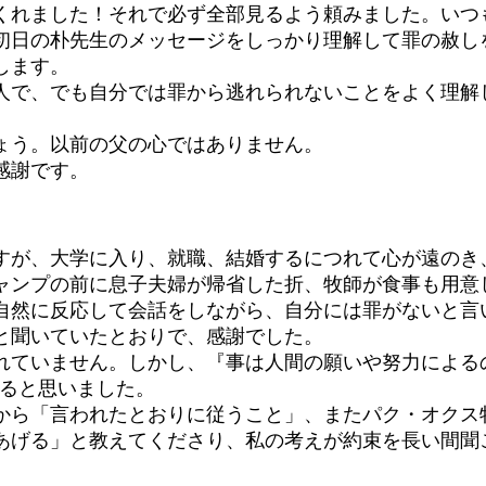
てくれました！それで必ず全部見るよう頼みました。いつ
初日の朴先生のメッセージをしっかり理解して罪の赦し
します。
人で、でも自分では罪から逃れられないことをよく理解
ょう。以前の父の心ではありません。
感謝です。
すが、大学に入り、就職、結婚するにつれて心が遠のき
ャンプの前に息子夫婦が帰省した折、牧師が食事も用意
自然に反応して会話をしながら、自分には罪がないと言
と聞いていたとおりで、感謝でした。
れていません。しかし、『事は人間の願いや努力による
さると思いました。
から「言われたとおりに従うこと」、またパク・オクス
あげる」と教えてくださり、私の考えが約束を長い間聞