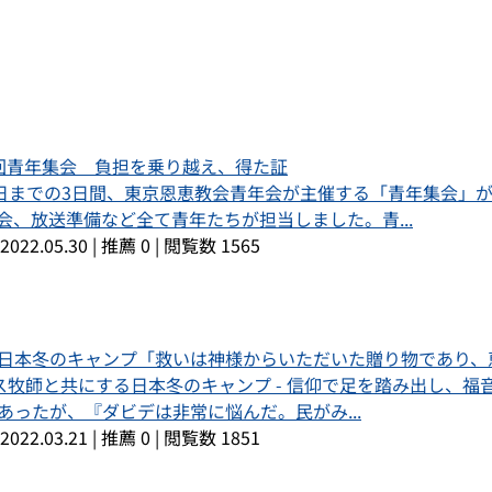
回青年集会 負担を乗り越え、得た証
9日までの3日間、東京恩恵教会青年会が主催する「青年集会」
会、放送準備など全て青年たちが担当しました。青...
2022.05.30
|
推薦 0
|
閲覧数 1565
日本冬のキャンプ「救いは神様からいただいた贈り物であり、
クス牧師と共にする日本冬のキャンプ - 信仰で足を踏み出し、
あったが、『ダビデは非常に悩んだ。民がみ...
2022.03.21
|
推薦 0
|
閲覧数 1851